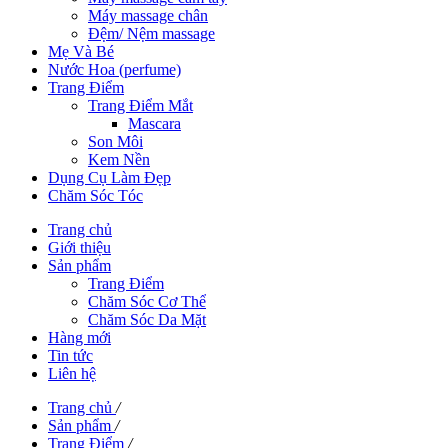
Máy massage chân
Đệm/ Nệm massage
Mẹ Và Bé
Nước Hoa (perfume)
Trang Điểm
Trang Điểm Mắt
Mascara
Son Môi
Kem Nền
Dụng Cụ Làm Đẹp
Chăm Sóc Tóc
Trang chủ
Giới thiệu
Sản phẩm
Trang Điểm
Chăm Sóc Cơ Thể
Chăm Sóc Da Mặt
Hàng mới
Tin tức
Liên hệ
Trang chủ
/
Sản phẩm
/
Trang Điểm
/