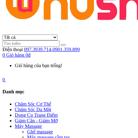
Điện thoại
097.3939.714-0901.359.899
0
Giỏ hàng
0đ
Giỏ hàng của bạn trống!
0
Danh mục
Chăm Sóc Cơ Thể
Chăm Sóc Da Mặt
Dụng Cụ Trang Điểm
Giảm Cân - Giảm Mỡ
Máy Massage
Ghế massage
Máy massage cầm tay