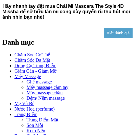
Hãy nhanh tay đặt mua Chải Mi Mascara The Style 4D
Missha để sở hữu làn mi cong dày quyến rũ thu hút mọi
ánh nhìn bạn nhé!
Danh mục
Chăm Sóc Cơ Thể
Chăm Sóc Da Mặt
Dụng Cụ Trang Điểm
Giảm Cân - Giảm Mỡ
Máy Massage
Ghế massage
Máy massage cầm tay
Máy massage chân
Đệm/ Nệm massage
Mẹ Và Bé
Nước Hoa (perfume)
Trang Điểm
Trang Điểm Mắt
Son Môi
Kem Nền