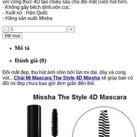
với công thức 4D tạo chiều sâu cho đôi mắt cuốn hút hơn.
- Không gây bếch dính,vón cục.
- Xuất xứ : Hàn Quốc
- Hãng sản xuất: Misha
-
+
Đặt mua
Mô tả
Đánh giá (0)
Đôi mắt đẹp, thu hút ánh nhìn bởi làn mi dài, dày và cong
vút...
Chải Mi Mascara The Style 4D Missha
sẽ giúp bạn có
đôi mi đẹp chưa bao giờ đơn giản đến thế.