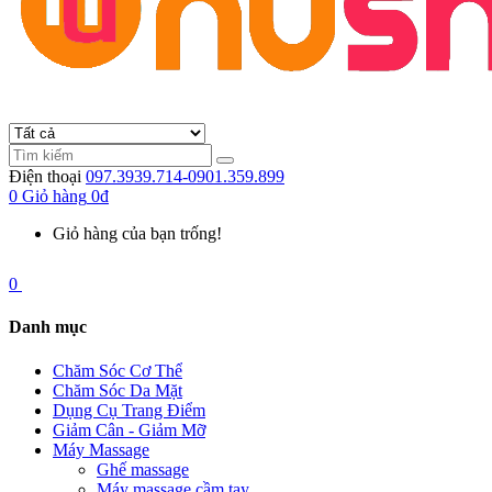
Điện thoại
097.3939.714-0901.359.899
0
Giỏ hàng
0đ
Giỏ hàng của bạn trống!
0
Danh mục
Chăm Sóc Cơ Thể
Chăm Sóc Da Mặt
Dụng Cụ Trang Điểm
Giảm Cân - Giảm Mỡ
Máy Massage
Ghế massage
Máy massage cầm tay