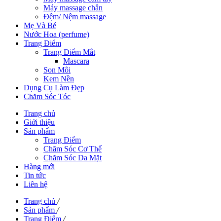
Máy massage chân
Đệm/ Nệm massage
Mẹ Và Bé
Nước Hoa (perfume)
Trang Điểm
Trang Điểm Mắt
Mascara
Son Môi
Kem Nền
Dụng Cụ Làm Đẹp
Chăm Sóc Tóc
Trang chủ
Giới thiệu
Sản phẩm
Trang Điểm
Chăm Sóc Cơ Thể
Chăm Sóc Da Mặt
Hàng mới
Tin tức
Liên hệ
Trang chủ
/
Sản phẩm
/
Trang Điểm
/