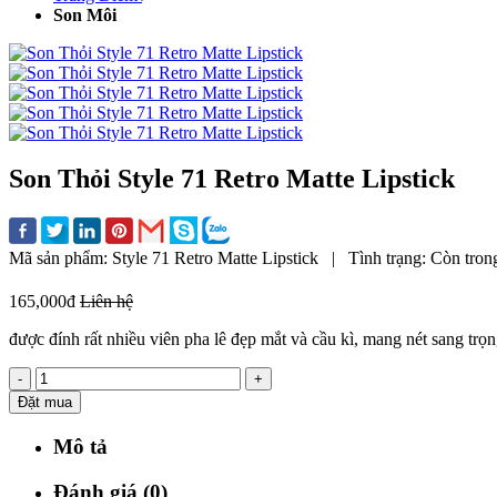
Son Môi
Son Thỏi Style 71 Retro Matte Lipstick
Mã sản phẩm:
Style 71 Retro Matte Lipstick
|
Tình trạng:
Còn tron
165,000đ
Liên hệ
được đính rất nhiều viên pha lê đẹp mắt và cầu kì, mang nét sang tr
-
+
Đặt mua
Mô tả
Đánh giá (0)