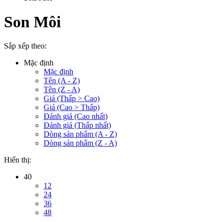
Son Môi
Sắp xếp theo:
Mặc định
Mặc định
Tên (A - Z)
Tên (Z - A)
Giá (Thấp > Cao)
Giá (Cao > Thấp)
Đánh giá (Cao nhất)
Đánh giá (Thấp nhất)
Dòng sản phẩm (A - Z)
Dòng sản phẩm (Z - A)
Hiển thị:
40
12
24
36
48