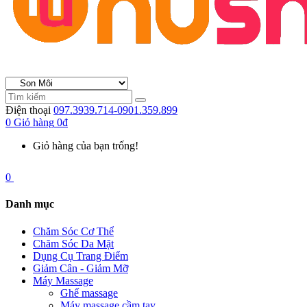
Điện thoại
097.3939.714-0901.359.899
0
Giỏ hàng
0đ
Giỏ hàng của bạn trống!
0
Danh mục
Chăm Sóc Cơ Thể
Chăm Sóc Da Mặt
Dụng Cụ Trang Điểm
Giảm Cân - Giảm Mỡ
Máy Massage
Ghế massage
Máy massage cầm tay