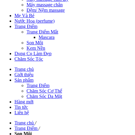
Máy massage chân
Đệm/ Nệm massage
Mẹ Và Bé
Nước Hoa (perfume)
Trang Điểm
Trang Điểm Mắt
Mascara
Son Môi
Kem Nền
Dụng Cụ Làm Đẹp
Chăm Sóc Tóc
Trang chủ
Giới thiệu
Sản phẩm
Trang Điểm
Chăm Sóc Cơ Thể
Chăm Sóc Da Mặt
Hàng mới
Tin tức
Liên hệ
Trang chủ
/
Trang Điểm
/
Son Môi