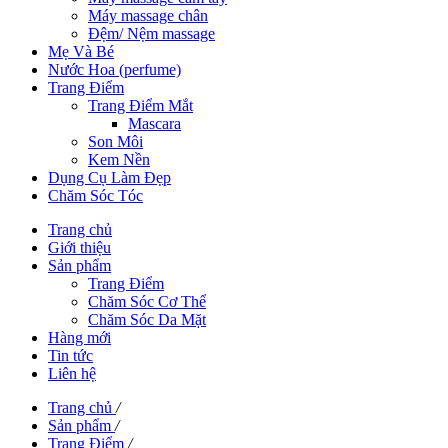
Máy massage chân
Đệm/ Nệm massage
Mẹ Và Bé
Nước Hoa (perfume)
Trang Điểm
Trang Điểm Mắt
Mascara
Son Môi
Kem Nền
Dụng Cụ Làm Đẹp
Chăm Sóc Tóc
Trang chủ
Giới thiệu
Sản phẩm
Trang Điểm
Chăm Sóc Cơ Thể
Chăm Sóc Da Mặt
Hàng mới
Tin tức
Liên hệ
Trang chủ
/
Sản phẩm
/
Trang Điểm
/