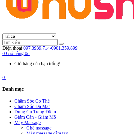
Điện thoại
097.3939.714-0901.359.899
0
Giỏ hàng
0đ
Giỏ hàng của bạn trống!
0
Danh mục
Chăm Sóc Cơ Thể
Chăm Sóc Da Mặt
Dụng Cụ Trang Điểm
Giảm Cân - Giảm Mỡ
Máy Massage
Ghế massage
Máy massage cầm tay