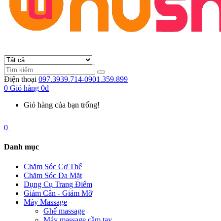
Điện thoại
097.3939.714-0901.359.899
0
Giỏ hàng
0đ
Giỏ hàng của bạn trống!
0
Danh mục
Chăm Sóc Cơ Thể
Chăm Sóc Da Mặt
Dụng Cụ Trang Điểm
Giảm Cân - Giảm Mỡ
Máy Massage
Ghế massage
Máy massage cầm tay