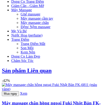
Dụng Cụ Trang Điểm
Giảm Cân - Giảm Mỡ
Máy Massage
Ghế massage
Máy massage cầm tay
Máy massage chân
Đệm/ Nệm massage
Mẹ Và Bé
Nước Hoa (perfume)
Trang Điểm
Trang Điểm Mắt
Son Môi
Kem Nền
Dụng Cụ Làm Đẹp
Chăm Sóc Tóc
Sản phẩm Liên quan
-42%
Xem
Mua ngay
Máy massage chân hồng ngoại Fuki Nhật Bản FK-