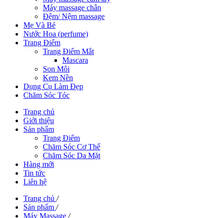
Máy massage chân
Đệm/ Nệm massage
Mẹ Và Bé
Nước Hoa (perfume)
Trang Điểm
Trang Điểm Mắt
Mascara
Son Môi
Kem Nền
Dụng Cụ Làm Đẹp
Chăm Sóc Tóc
Trang chủ
Giới thiệu
Sản phẩm
Trang Điểm
Chăm Sóc Cơ Thể
Chăm Sóc Da Mặt
Hàng mới
Tin tức
Liên hệ
Trang chủ
/
Sản phẩm
/
Máy Massage
/