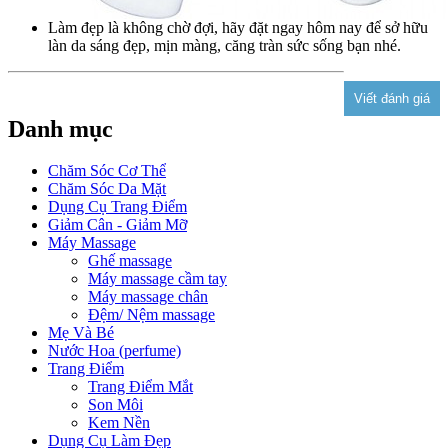
Làm đẹp là không chờ đợi, hãy đặt ngay hôm nay để sở hữu
làn da sáng đẹp, mịn màng, căng tràn sức sống bạn nhé.
Danh mục
Chăm Sóc Cơ Thể
Chăm Sóc Da Mặt
Dụng Cụ Trang Điểm
Giảm Cân - Giảm Mỡ
Máy Massage
Ghế massage
Máy massage cầm tay
Máy massage chân
Đệm/ Nệm massage
Mẹ Và Bé
Nước Hoa (perfume)
Trang Điểm
Trang Điểm Mắt
Son Môi
Kem Nền
Dụng Cụ Làm Đẹp