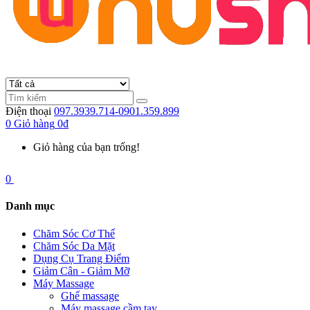
Điện thoại
097.3939.714-0901.359.899
0
Giỏ hàng
0đ
Giỏ hàng của bạn trống!
0
Danh mục
Chăm Sóc Cơ Thể
Chăm Sóc Da Mặt
Dụng Cụ Trang Điểm
Giảm Cân - Giảm Mỡ
Máy Massage
Ghế massage
Máy massage cầm tay