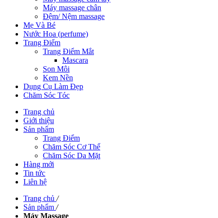
Máy massage chân
Đệm/ Nệm massage
Mẹ Và Bé
Nước Hoa (perfume)
Trang Điểm
Trang Điểm Mắt
Mascara
Son Môi
Kem Nền
Dụng Cụ Làm Đẹp
Chăm Sóc Tóc
Trang chủ
Giới thiệu
Sản phẩm
Trang Điểm
Chăm Sóc Cơ Thể
Chăm Sóc Da Mặt
Hàng mới
Tin tức
Liên hệ
Trang chủ
/
Sản phẩm
/
Máy Massage