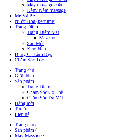
Máy massage chân
Đệm/ Nệm massage
Mẹ Và Bé
Nước Hoa (perfume)
Trang Điểm
Trang Điểm Mắt
Mascara
Son Môi
Kem Nền
Dụng Cụ Làm Đẹp
Chăm Sóc Tóc
Trang chủ
Giới thiệu
Sản phẩm
Trang Điểm
Chăm Sóc Cơ Thể
Chăm Sóc Da Mặt
Hàng mới
Tin tức
Liên hệ
Trang chủ
/
Sản phẩm
/
Máy Massage
/