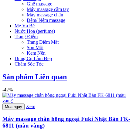
Ghế massage
Máy massage cầm tay
Máy massage chân
Đệm/ Nệm massage
Mẹ Và Bé
Nước Hoa (perfume)
Trang Điểm
Trang Điểm Mắt
Son Môi
Kem Nền
Dụng Cụ Làm Đẹp
Chăm Sóc Tóc
Sản phẩm Liên quan
-42%
Xem
Mua ngay
Máy massage chân hồng ngoại Fuki Nhật Bản FK-
6811 (màu vàng)