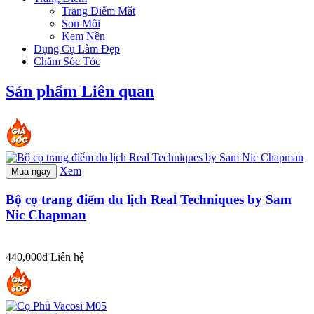
Trang Điểm Mắt
Son Môi
Kem Nền
Dụng Cụ Làm Đẹp
Chăm Sóc Tóc
Sản phẩm Liên quan
Xem
Mua ngay
Bộ cọ trang điểm du lịch Real Techniques by Sam
Nic Chapman
440,000đ
Liên hệ