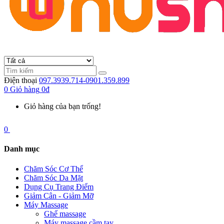
Điện thoại
097.3939.714-0901.359.899
0
Giỏ hàng
0đ
Giỏ hàng của bạn trống!
0
Danh mục
Chăm Sóc Cơ Thể
Chăm Sóc Da Mặt
Dụng Cụ Trang Điểm
Giảm Cân - Giảm Mỡ
Máy Massage
Ghế massage
Máy massage cầm tay