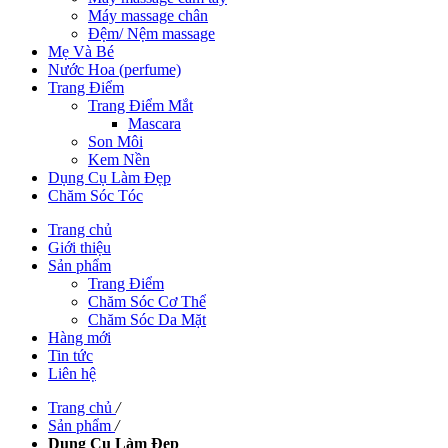
Máy massage chân
Đệm/ Nệm massage
Mẹ Và Bé
Nước Hoa (perfume)
Trang Điểm
Trang Điểm Mắt
Mascara
Son Môi
Kem Nền
Dụng Cụ Làm Đẹp
Chăm Sóc Tóc
Trang chủ
Giới thiệu
Sản phẩm
Trang Điểm
Chăm Sóc Cơ Thể
Chăm Sóc Da Mặt
Hàng mới
Tin tức
Liên hệ
Trang chủ
/
Sản phẩm
/
Dụng Cụ Làm Đẹp